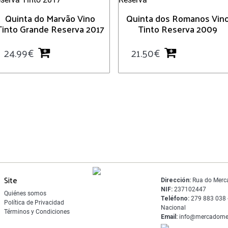
Quinta do Marvão Vino
Quinta dos Romanos Vin
Tinto Grande Reserva 2017
Tinto Reserva 2009
24.99
€
21.50
€
Site
Dirección:
Rua do Merc
NIF:
237102447
Quiénes somos
Teléfono:
279 883 038 -
Política de Privacidad
Nacional
Términos y Condiciones
Email:
info@mercadome