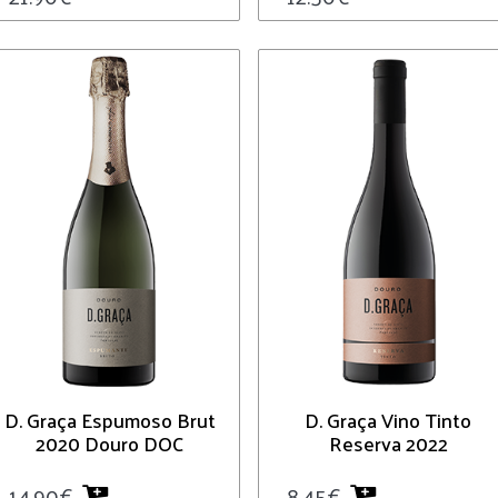
D. Graça Espumoso Brut
D. Graça Vino Tinto
2020 Douro DOC
Reserva 2022
14.90
€
8.45
€