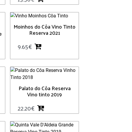
Moinhos do Côa Vino Tinto
Reserva 2021
e
9.65
€
Palato do Côa Reserva
Vino tinto 2019
22.20
€