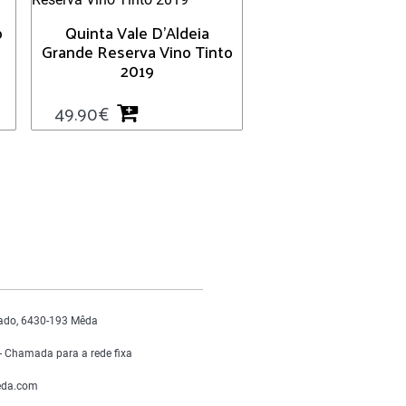
o
Quinta Vale D’Aldeia
Grande Reserva Vino Tinto
2019
49.90
€
ado, 6430-193 Mêda
 Chamada para a rede fixa
da.com