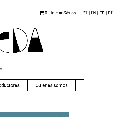
)
ES
0
Iniciar Sésion
PT
|
EN |
|
DE
oductores
Quiénes somos