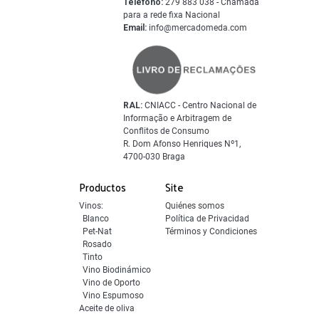
Teléfono:
279 883 038 - Chamada
para a rede fixa Nacional
Email:
info@mercadomeda.com
RAL:
CNIACC - Centro Nacional de
Informação e Arbitragem de
Conflitos de Consumo
R. Dom Afonso Henriques Nº1,
4700-030 Braga
Productos
Site
Vinos:
Quiénes somos
Blanco
Política de Privacidad
Pet-Nat
Términos y Condiciones
Rosado
Tinto
Vino Biodinámico
Vino de Oporto
Vino Espumoso
Aceite de oliva