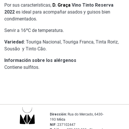
Por sus características,
D. Graça
Vino Tinto Reserva
2022
es ideal para acompañar asados y guisos bien
condimentados.
Servir a 16ºC de temperatura.
Variedad:
Touriga Nacional, Touriga Franca, Tinta Roriz,
Sousão y Tinto Cão.
Información sobre los alérgenos
Contiene sulfitos.
Dirección:
Rua do Mercado, 6430-
193 Mêda
NIF:
237102447