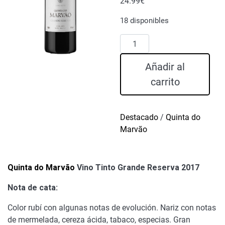
24.99
€
18 disponibles
Quinta
do
Marvão
Añadir al
Vino
carrito
Tinto
Grande
Reserva
Destacado
/
Quinta do
2017
Marvão
cantidad
Quinta do Marvão
Vino Tinto Grande Reserva 2017
Nota de cata:
Color rubí con algunas notas de evolución. Nariz con notas
de mermelada, cereza ácida, tabaco, especias. Gran