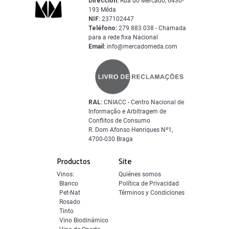
Dirección:
Rua do Mercado, 6430-
193 Mêda
NIF:
237102447
Teléfono:
279 883 038 - Chamada
para a rede fixa Nacional
Email:
info@mercadomeda.com
RAL:
CNIACC - Centro Nacional de
Informação e Arbitragem de
Conflitos de Consumo
R. Dom Afonso Henriques Nº1,
4700-030 Braga
Productos
Site
Vinos:
Quiénes somos
Blanco
Política de Privacidad
Pet-Nat
Términos y Condiciones
Rosado
Tinto
Vino Biodinámico