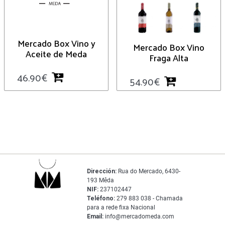
Mercado Box Vino y
Mercado Box Vino
Aceite de Meda
Fraga Alta
46.90
€
54.90
€
Dirección:
Rua do Mercado, 6430-
193 Mêda
NIF:
237102447
Teléfono:
279 883 038 - Chamada
para a rede fixa Nacional
Email:
info@mercadomeda.com