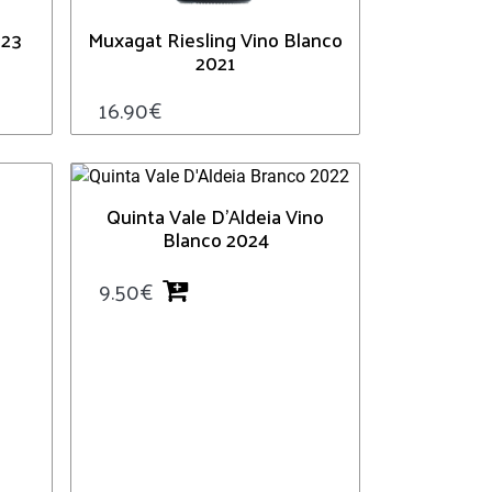
023
Muxagat Riesling Vino Blanco
2021
16.90
€
Quinta Vale D’Aldeia Vino
Blanco 2024
9.50
€