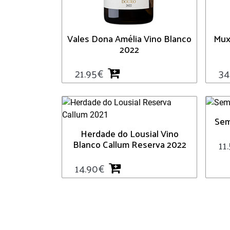
Vales Dona Amélia Vino Blanco
Mux
2022
21.95
€
34
Sem
Herdade do Lousial Vino
Blanco Callum Reserva 2022
11
14.90
€