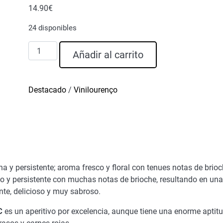
14.90
€
24 disponibles
D.
Añadir al carrito
Graça
Espumoso
Brut
Destacado
/
Vinilourenço
2020
Douro
DOC
cantidad
fina y persistente; aroma fresco y floral con tenues notas de brio
do y persistente con muchas notas de brioche, resultando en un
nte, delicioso y muy sabroso.
C
es un aperitivo por excelencia, aunque tiene una enorme aptitu