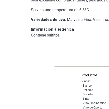
será excelente con platos fuertes, pescados g
Servir a una temperatura de 6-8ºC.
Variedades de uva:
Malvasia Fina, Viosinho,
Información alergénica
Contiene sulfitos.
Productos
Vinos:
Blanco
Pet-Nat
Rosado
Tinto
Vino Biodinámico
Vino de Oporto