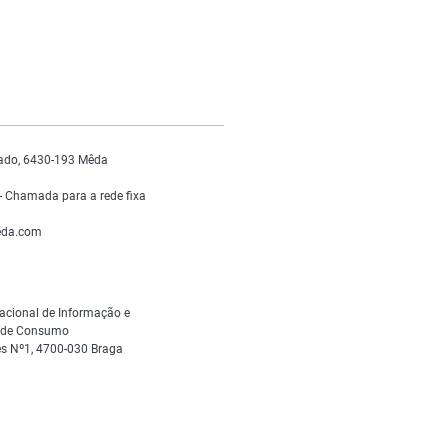
ado, 6430-193 Mêda
 Chamada para a rede fixa
da.com
acional de Informação e
s de Consumo
s Nº1, 4700-030 Braga