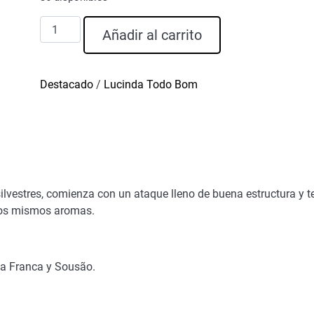
Fraga
Añadir al carrito
Alta
Vino
Tinto
Destacado
/
Lucinda Todo Bom
Reserva
2010
cantidad
ilvestres, comienza con un ataque lleno de buena estructura y te
los mismos aromas.
ga Franca y Sousão.