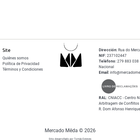
Site
Dirección:
Rua do Merc
NIF:
237102447
Quiénes somos
Teléfono:
279 883 038 -
Política de Privacidad
Nacional
Términos y Condiciones
Email:
info@mercadome
RAL:
CNIACC - Centro N
Arbitragem de Conflito
R. Dom Afonso Henrique
Mercado Mêda © 2026
Sitio desarrollado por Tomás Esteves