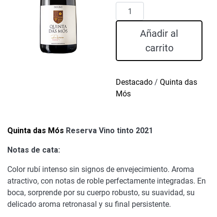
Quinta
das
Mós
Añadir al
Reserva
carrito
Vino
tinto
2021
Destacado
/
Quinta das
cantidad
Mós
Quinta das Mós
Reserva Vino tinto 2021
Notas de cata:
Color rubí intenso sin signos de envejecimiento. Aroma
atractivo, con notas de roble perfectamente integradas. En
boca, sorprende por su cuerpo robusto, su suavidad, su
delicado aroma retronasal y su final persistente.