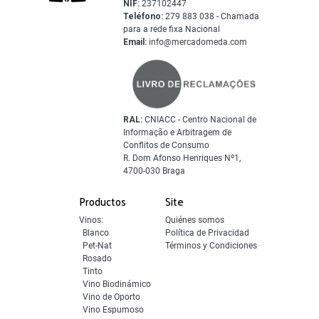
NIF:
237102447
Teléfono:
279 883 038 - Chamada
para a rede fixa Nacional
Email:
info@mercadomeda.com
RAL:
CNIACC - Centro Nacional de
Informação e Arbitragem de
Conflitos de Consumo
R. Dom Afonso Henriques Nº1,
4700-030 Braga
Productos
Site
Vinos:
Quiénes somos
Blanco
Política de Privacidad
Pet-Nat
Términos y Condiciones
Rosado
Tinto
Vino Biodinámico
Vino de Oporto
Vino Espumoso