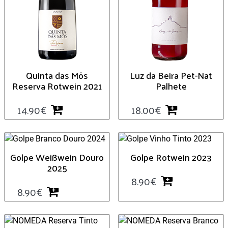
Quinta das Mós
Luz da Beira Pet-Nat
Reserva Rotwein 2021
Palhete
14.90
€
18.00
€
Golpe Weißwein Douro
Golpe Rotwein 2023
2025
8.90
€
8.90
€