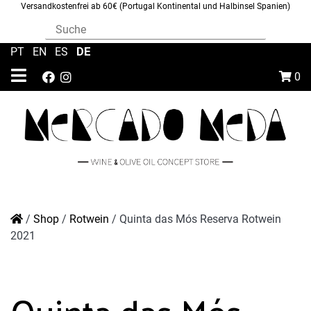
Versandkostenfrei ab 60€ (Portugal Kontinental und Halbinsel Spanien)
DE
PT
|
EN
|
ES
|
0
/
Shop
/
Rotwein
/
Quinta das Mós Reserva Rotwein
2021
Quinta das Mós