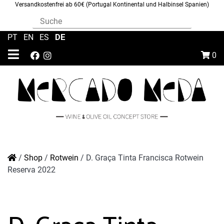
Versandkostenfrei ab 60€ (Portugal Kontinental und Halbinsel Spanien)
DE
PT
|
EN
|
ES
|
0
/
Shop
/
Rotwein
/
D. Graça Tinta Francisca Rotwein
Reserva 2022
D. Graça Tinta