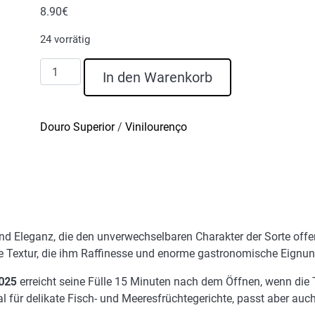
8.90
€
24 vorrätig
D.
In den Warenkorb
Graça
Viosinho
Weißwein
Douro Superior
/
Vinilourenço
Reserve
2025
Menge
und Eleganz, die den unverwechselbaren Charakter der Sorte of
e Textur, die ihm Raffinesse und enorme gastronomische Eignung
025
erreicht seine Fülle 15 Minuten nach dem Öffnen, wenn die 
l für delikate Fisch- und Meeresfrüchtegerichte, passt aber auc