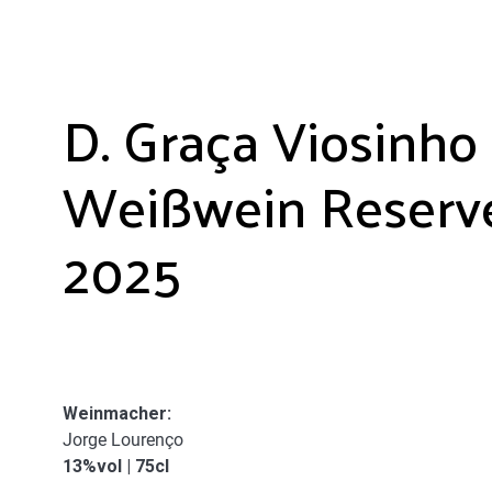
D. Graça Viosinho
Weißwein Reserv
2025
Weinmacher
:
Jorge Lourenço
13%vol | 75cl