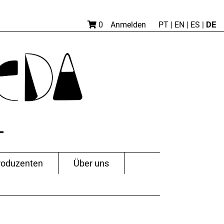
DE
0
Anmelden
PT
|
EN |
ES
|
roduzenten
Über uns