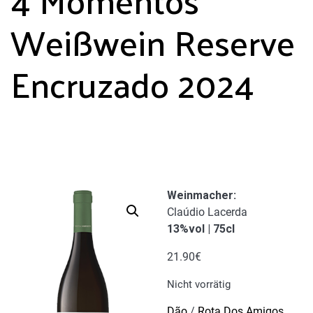
Weißwein Reserve
Encruzado 2024
Weinmacher
:
Claúdio Lacerda
13%vol | 75cl
21.90
€
Nicht vorrätig
Dão
/
Rota Dos Amigos