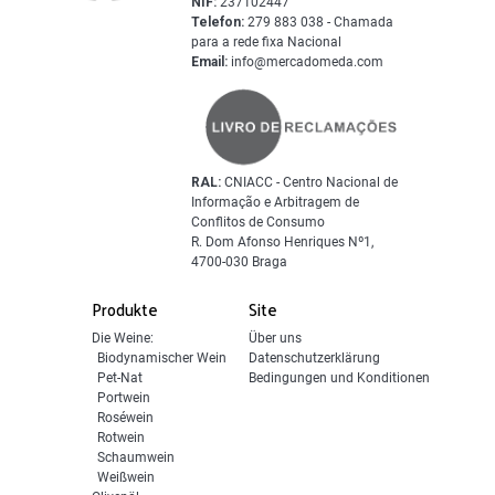
NIF:
237102447
Telefon:
279 883 038 - Chamada
para a rede fixa Nacional
Email:
info@mercadomeda.com
RAL:
CNIACC - Centro Nacional de
Informação e Arbitragem de
Conflitos de Consumo
R. Dom Afonso Henriques Nº1,
4700-030 Braga
Produkte
Site
Die Weine:
Über uns
Biodynamischer Wein
Datenschutzerklärung
Pet-Nat
Bedingungen und Konditionen
Portwein
Roséwein
Rotwein
Schaumwein
Weißwein