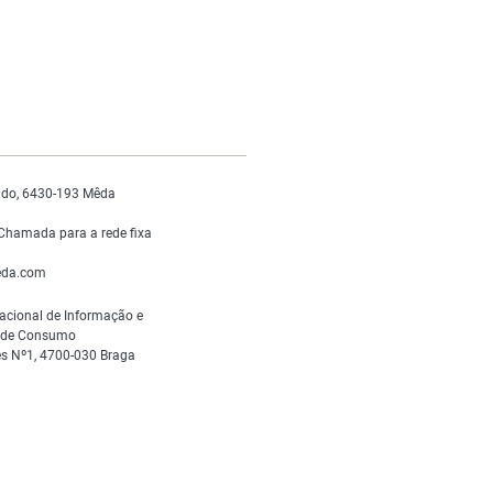
do, 6430-193 Mêda
Chamada para a rede fixa
da.com
acional de Informação e
s de Consumo
s Nº1, 4700-030 Braga