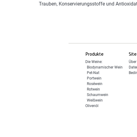
Trauben, Konservierungsstoffe und Antioxidati
Produkte
Site
Die Weine:
Über
Biodynamischer Wein
Date
Pet-Nat
Bedi
Portwein
Roséwein
Rotwein
Schaumwein
Weißwein
Olivenöl