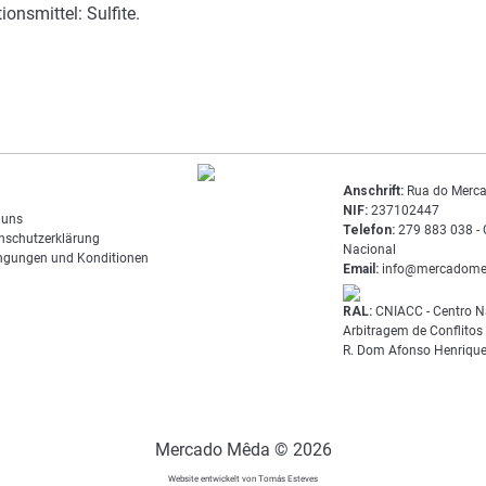
onsmittel: Sulfite.
Anschrift:
Rua do Merca
NIF:
237102447
 uns
Telefon:
279 883 038 - 
nschutzerklärung
Nacional
ngungen und Konditionen
Email:
info@mercadome
RAL:
CNIACC - Centro N
Arbitragem de Conflito
R. Dom Afonso Henrique
Mercado Mêda © 2026
Website entwickelt von Tomás Esteves