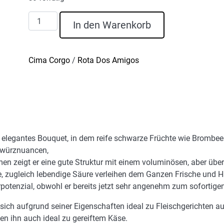
4
In den Warenkorb
Memórias
Rotwein
Reserva
Cima Corgo
/
Rota Dos Amigos
2024
Menge
und elegantes Bouquet, in dem reife schwarze Früchte wie Brombe
ewürznuancen,
eigt er eine gute Struktur mit einem voluminösen, aber überra
e, zugleich lebendige Säure verleihen dem Ganzen Frische und 
otenzial, obwohl er bereits jetzt sehr angenehm zum sofortigen
sich aufgrund seiner Eigenschaften ideal zu Fleischgerichten 
en ihn auch ideal zu gereiftem Käse.