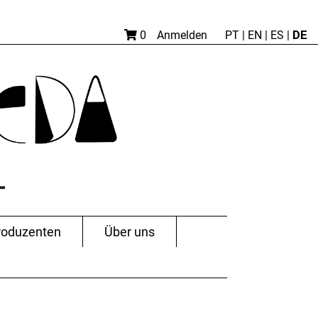
DE
0
Anmelden
PT
|
EN |
ES
|
roduzenten
Über uns