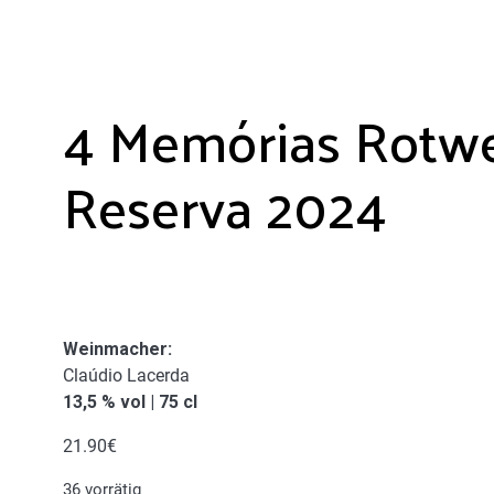
4 Memórias Rotw
Reserva 2024
Weinmacher:
Claúdio Lacerda
13,5 % vol | 75 cl
21.90
€
36 vorrätig