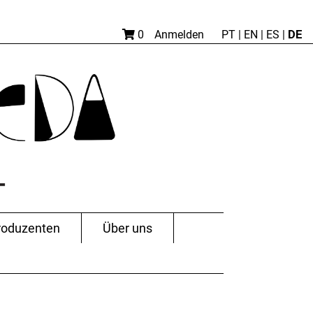
DE
0
Anmelden
PT
|
EN |
ES
|
roduzenten
Über uns