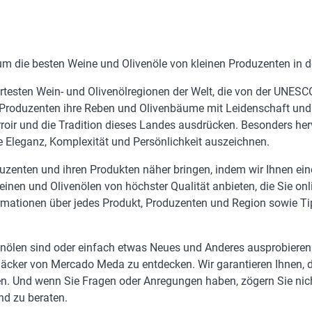
, um die besten Weine und Olivenöle von kleinen Produzenten in
testen Wein- und Olivenölregionen der Welt, die von der UNESCO
Produzenten ihre Reben und Olivenbäume mit Leidenschaft und 
rroir und die Tradition dieses Landes ausdrücken. Besonders he
re Eleganz, Komplexität und Persönlichkeit auszeichnen.
zenten und ihren Produkten näher bringen, indem wir Ihnen eine 
en und Olivenölen von höchster Qualität anbieten, die Sie onl
formationen über jedes Produkt, Produzenten und Region sowie T
nölen sind oder einfach etwas Neues und Anderes ausprobieren 
ker von Mercado Meda zu entdecken. Wir garantieren Ihnen, das
n. Und wenn Sie Fragen oder Anregungen haben, zögern Sie nicht
nd zu beraten.