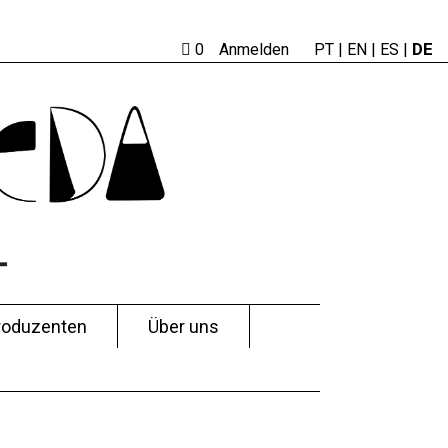
DE
0
Anmelden
PT
|
EN |
ES
|
roduzenten
Über uns