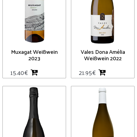
Muxagat Weißwein
Vales Dona Amélia
2023
Weißwein 2022
15.40
€
21.95
€