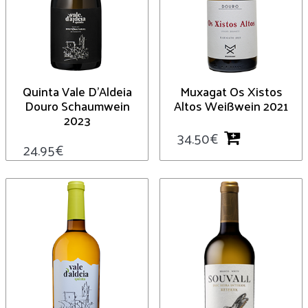
Quinta Vale D’Aldeia
Muxagat Os Xistos
Douro Schaumwein
Altos Weißwein 2021
2023
34.50
€
24.95
€