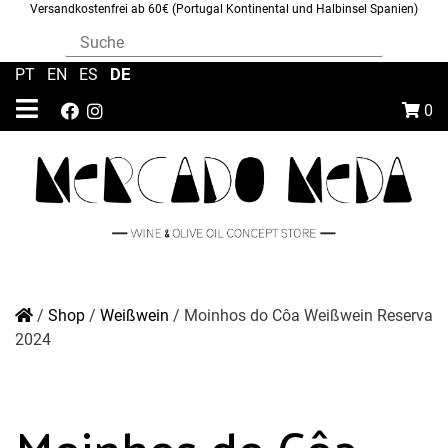
Versandkostenfrei ab 60€ (Portugal Kontinental und Halbinsel Spanien)
DE
PT
|
EN
|
ES
|
0
/
Shop
/
Weißwein
/
Moinhos do Côa Weißwein Reserva
2024
Moinhos do Côa