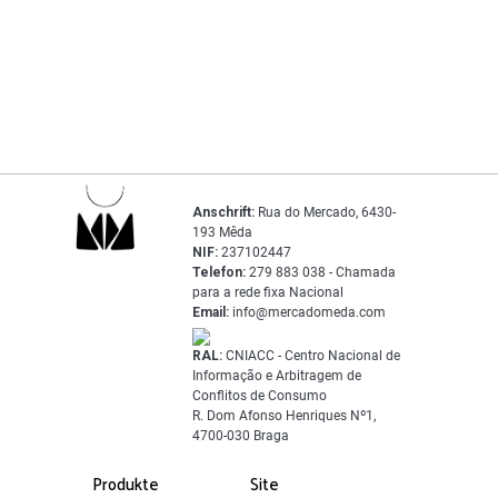
Anschrift:
Rua do Mercado, 6430-
193 Mêda
NIF:
237102447
Telefon:
279 883 038 - Chamada
para a rede fixa Nacional
Email:
info@mercadomeda.com
RAL:
CNIACC - Centro Nacional de
Informação e Arbitragem de
Conflitos de Consumo
R. Dom Afonso Henriques Nº1,
4700-030 Braga
Produkte
Site