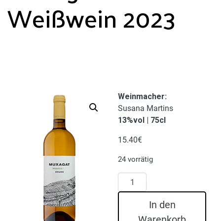
Weißwein 2023
Weinmacher:
Susana Martins
13%vol | 75cl
15.40
€
24 vorrätig
Muxagat
Weißwein
2023
In den
Menge
Warenkorb