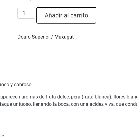
Muxagat
Añadir al carrito
Vino
Blanco
2023
Douro Superior
/
Muxagat
cantidad
uoso y sabroso.
z aparecen aromas de fruta dulce, pera (fruta blanca), flores bl
ataque untuoso, llenando la boca, con una acidez viva, que condu
io.