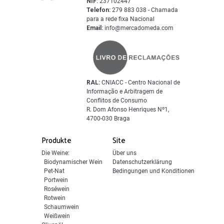
NIF:
237102447
Telefon:
279 883 038 - Chamada
para a rede fixa Nacional
Email:
info@mercadomeda.com
RAL:
CNIACC - Centro Nacional de
Informação e Arbitragem de
Conflitos de Consumo
R. Dom Afonso Henriques Nº1,
4700-030 Braga
Produkte
Site
Die Weine:
Über uns
Biodynamischer Wein
Datenschutzerklärung
Pet-Nat
Bedingungen und Konditionen
Portwein
Roséwein
Rotwein
Schaumwein
Weißwein