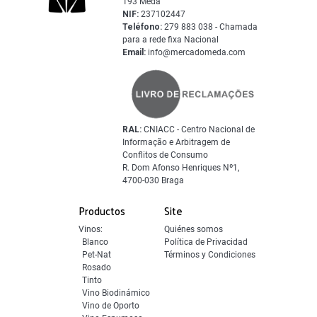
193 Mêda
NIF:
237102447
Teléfono:
279 883 038 - Chamada
para a rede fixa Nacional
Email:
info@mercadomeda.com
RAL:
CNIACC - Centro Nacional de
Informação e Arbitragem de
Conflitos de Consumo
R. Dom Afonso Henriques Nº1,
4700-030 Braga
Productos
Site
Vinos:
Quiénes somos
Blanco
Política de Privacidad
Pet-Nat
Términos y Condiciones
Rosado
Tinto
Vino Biodinámico
Vino de Oporto