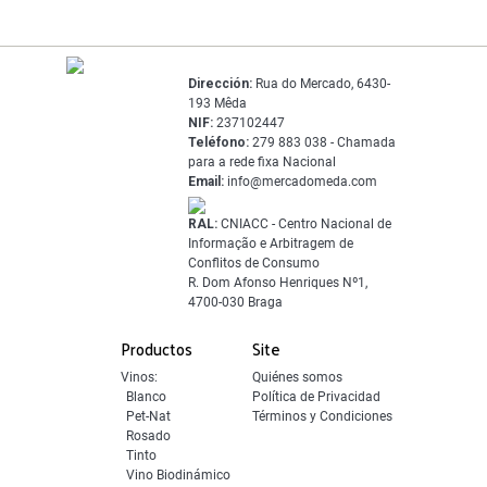
Dirección:
Rua do Mercado, 6430-
193 Mêda
NIF:
237102447
Teléfono:
279 883 038 - Chamada
para a rede fixa Nacional
Email:
info@mercadomeda.com
RAL:
CNIACC - Centro Nacional de
Informação e Arbitragem de
Conflitos de Consumo
R. Dom Afonso Henriques Nº1,
4700-030 Braga
Productos
Site
Vinos:
Quiénes somos
Blanco
Política de Privacidad
Pet-Nat
Términos y Condiciones
Rosado
Tinto
Vino Biodinámico