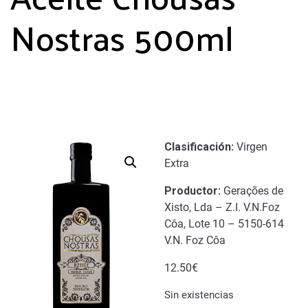
Nostras 500ml
Clasificación:
Virgen
Extra
Productor:
Gerações de
Xisto, Lda – Z.I. V.N.Foz
Côa, Lote 10 – 5150-614
V.N. Foz Côa
12.50
€
Sin existencias