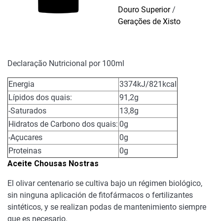
Douro Superior
/
Gerações de Xisto
Declaração Nutricional por 100ml
Energia
3374kJ/821kcal
Lípidos dos quais:
91,2g
-Saturados
13,8g
Hidratos de Carbono dos quais:
0g
-Açucares
0g
Proteinas
0g
Aceite Chousas Nostras
El olivar centenario se cultiva bajo un régimen biológico,
sin ninguna aplicación de fitofármacos o fertilizantes
sintéticos, y se realizan podas de mantenimiento siempre
que es necesario.