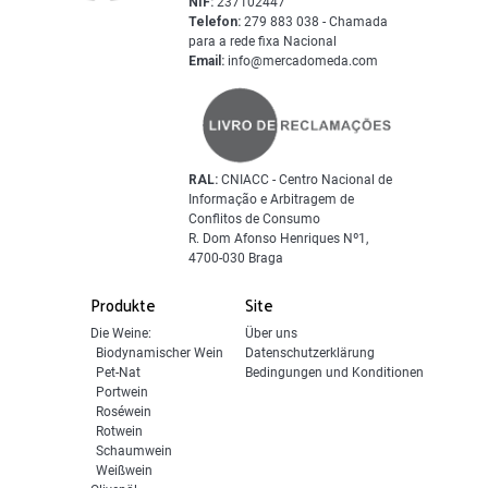
NIF:
237102447
Telefon:
279 883 038 - Chamada
para a rede fixa Nacional
Email:
info@mercadomeda.com
RAL:
CNIACC - Centro Nacional de
Informação e Arbitragem de
Conflitos de Consumo
R. Dom Afonso Henriques Nº1,
4700-030 Braga
Produkte
Site
Die Weine:
Über uns
Biodynamischer Wein
Datenschutzerklärung
Pet-Nat
Bedingungen und Konditionen
Portwein
Roséwein
Rotwein
Schaumwein
Weißwein