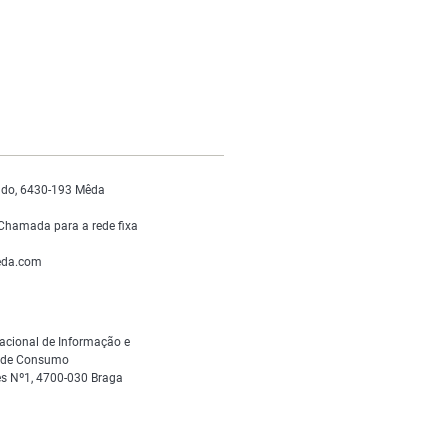
do, 6430-193 Mêda
Chamada para a rede fixa
da.com
acional de Informação e
s de Consumo
s Nº1, 4700-030 Braga