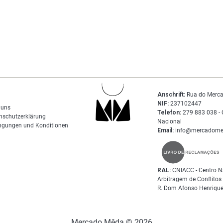
Anschrift:
Rua do Merca
NIF:
237102447
 uns
Telefon:
279 883 038 - 
nschutzerklärung
Nacional
ngungen und Konditionen
Email:
info@mercadome
RAL:
CNIACC - Centro N
Arbitragem de Conflito
R. Dom Afonso Henrique
Mercado Mêda © 2026