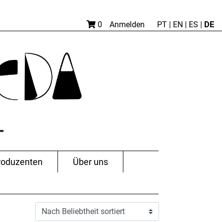
DE
0
Anmelden
PT
|
EN |
ES
|
roduzenten
Über uns