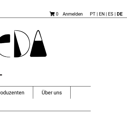
DE
0
Anmelden
PT
|
EN |
ES
|
roduzenten
Über uns