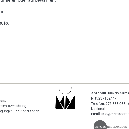
nsumieren oder aufbewahren.
ur.
rufo.
Anschrift:
Rua do Merca
NIF:
237102447
 uns
Telefon:
279 883 038 - 
nschutzerklärung
Nacional
ngungen und Konditionen
Email:
info@mercadome