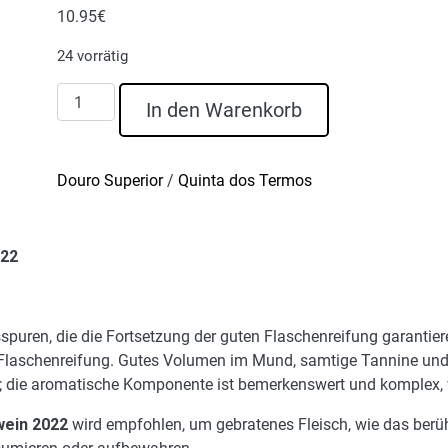
10.95
€
24 vorrätig
Quinta
In den Warenkorb
Dos
Termos
Alte
Douro Superior
/
Quinta dos Termos
Reben
Rotwein
2022
022
Menge
sspuren, die die Fortsetzung der guten Flaschenreifung garantie
e Flaschenreifung. Gutes Volumen im Mund, samtige Tannine und 
; die aromatische Komponente ist bemerkenswert und komplex, wo
wein 2022
wird empfohlen, um gebratenes Fleisch, wie das berüh