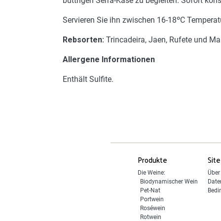
buttrigen Serra-Käse zu begleiten. Sofort ko
Servieren Sie ihn zwischen 16-18ºC Temperat
Rebsorten:
Trincadeira, Jaen, Rufete und Ma
Allergene Informationen
Enthält Sulfite.
Produkte
Site
Die Weine:
Über
Biodynamischer Wein
Date
Pet-Nat
Bedi
Portwein
Roséwein
Rotwein