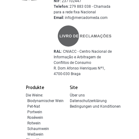
NIF:
237102447
Telefon:
279 883 038 - Chamada
para a rede fixa Nacional
Email:
info@mercadomeda.com
RAL:
CNIACC - Centro Nacional de
Informação e Arbitragem de
Conflitos de Consumo
R. Dom Afonso Henriques Nº1,
4700-030 Braga
Produkte
Site
Die Weine:
Über uns
Biodynamischer Wein
Datenschutzerklärung
Pet-Nat
Bedingungen und Konditionen
Portwein
Roséwein
Rotwein
Schaumwein
Weißwein