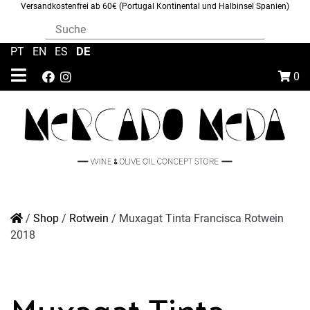
Versandkostenfrei ab 60€ (Portugal Kontinental und Halbinsel Spanien)
DE
PT
|
EN
|
ES
|
0
/
Shop
/
Rotwein
/
Muxagat Tinta Francisca Rotwein
2018
Muxagat Tinta