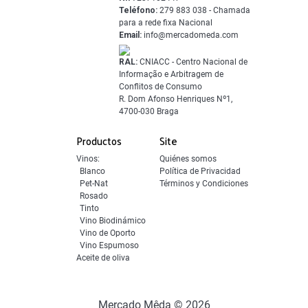
Teléfono:
279 883 038 - Chamada
para a rede fixa Nacional
Email:
info@mercadomeda.com
RAL:
CNIACC - Centro Nacional de
Informação e Arbitragem de
Conflitos de Consumo
R. Dom Afonso Henriques Nº1,
4700-030 Braga
Productos
Site
Vinos:
Quiénes somos
Blanco
Política de Privacidad
Pet-Nat
Términos y Condiciones
Rosado
Tinto
Vino Biodinámico
Vino de Oporto
Vino Espumoso
Aceite de oliva
Mercado Mêda © 2026