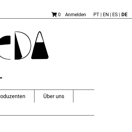
DE
0
Anmelden
PT
|
EN |
ES
|
roduzenten
Über uns