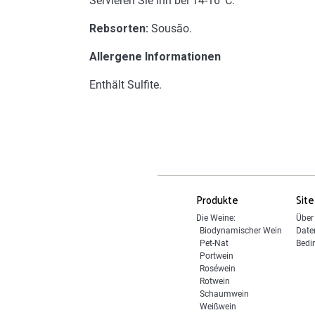
Servieren Sie ihn bei 14-16ºC.
Rebsorten:
Sousão.
Allergene Informationen
Enthält Sulfite.
Produkte
Site
Die Weine:
Über
Biodynamischer Wein
Date
Pet-Nat
Bedi
Portwein
Roséwein
Rotwein
Schaumwein
Weißwein