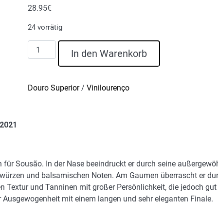
28.95
€
24 vorrätig
D.
In den Warenkorb
Graça
Sousão
Grande
Douro Superior
/
Vinilourenço
Reserva
Rotwein
2021
 2021
Menge
sch für Sousão. In der Nase beeindruckt er durch seine außergew
Gewürzen und balsamischen Noten. Am Gaumen überrascht er d
en Textur und Tanninen mit großer Persönlichkeit, die jedoch gut 
iger Ausgewogenheit mit einem langen und sehr eleganten Finale.