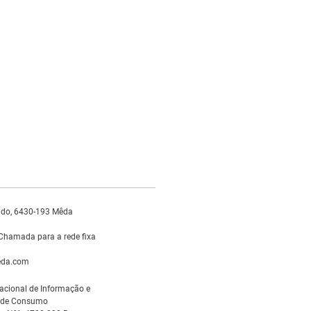
do, 6430-193 Mêda
Chamada para a rede fixa
da.com
acional de Informação e
s de Consumo