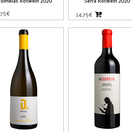
olmeias Rotwein 2020
Serra Rotwein 2020
.75
€
14.75
€