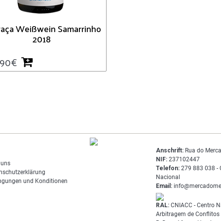
raça Weißwein Samarrinho
2018
.90
€
Anschrift:
Rua do Merca
NIF:
237102447
 uns
Telefon:
279 883 038 - 
nschutzerklärung
Nacional
ngungen und Konditionen
Email:
info@mercadome
RAL:
CNIACC - Centro N
Arbitragem de Conflito