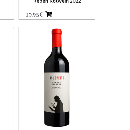
Reben Rotwein 2022
10.95
€