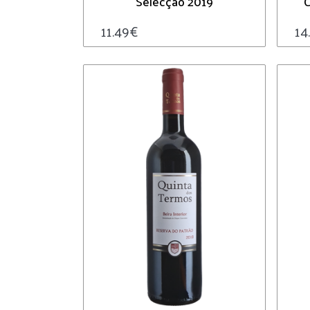
Selecção 2019
C
11.49
€
14