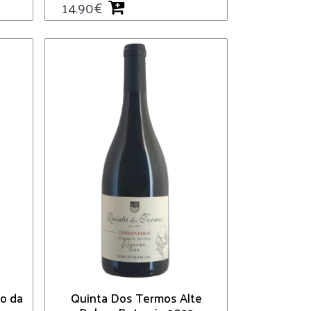
14.90
€
o da
Quinta Dos Termos Alte