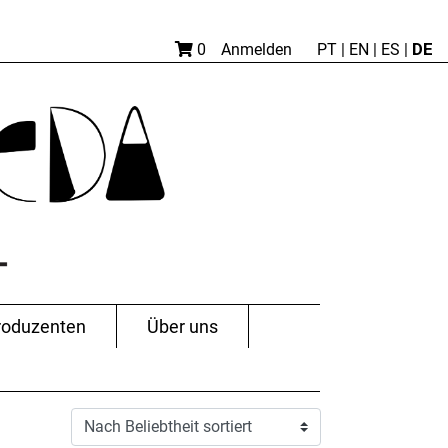
DE
0
Anmelden
PT
|
EN |
ES
|
roduzenten
Über uns