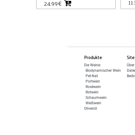
11
24.99
€
Produkte
Site
Die Weine:
Über
Biodynamischer Wein
Date
Pet-Nat
Bedi
Portwein
Roséwein
Rotwein
Schaumwein
Weißwein
Olivenöl