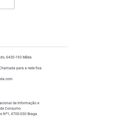
do, 6430-193 Mêda
Chamada para a rede fixa
da.com
acional de Informação e
s de Consumo
s Nº1, 4700-030 Braga