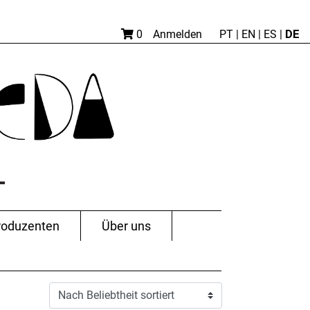
DE
0
Anmelden
PT
|
EN |
ES
|
roduzenten
Über uns