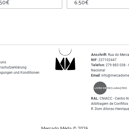
.50
€
6.50
€
Anschrift:
Rua do Merca
NIF:
237102447
 uns
Telefon:
279 883 038 - 
nschutzerklärung
Nacional
ngungen und Konditionen
Email:
info@mercadome
RAL:
CNIACC - Centro N
Arbitragem de Conflito
R. Dom Afonso Henrique
Mercado Mêda © 2026