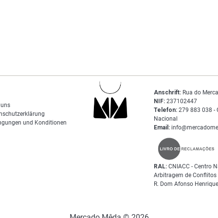
Anschrift:
Rua do Merca
NIF:
237102447
 uns
Telefon:
279 883 038 - 
nschutzerklärung
Nacional
ngungen und Konditionen
Email:
info@mercadome
RAL:
CNIACC - Centro N
Arbitragem de Conflito
R. Dom Afonso Henrique
Mercado Mêda © 2026