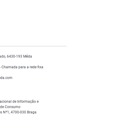
ado, 6430-193 Mêda
 Chamada para a rede fixa
da.com
acional de Informação e
s de Consumo
s Nº1, 4700-030 Braga