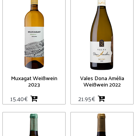
Muxagat Weißwein
Vales Dona Amélia
2023
Weißwein 2022
15.40
€
21.95
€