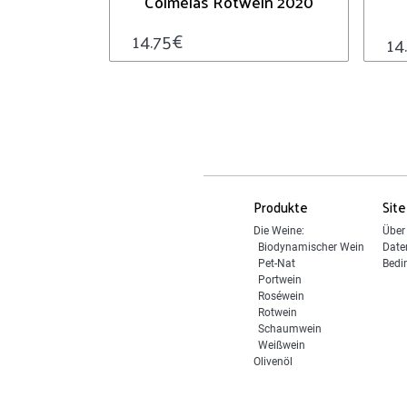
Colmeias Rotwein 2020
14.75
€
14
Produkte
Site
Die Weine:
Über
Biodynamischer Wein
Date
Pet-Nat
Bedi
Portwein
Roséwein
Rotwein
Schaumwein
Weißwein
Olivenöl