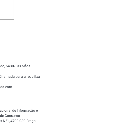
do, 6430-193 Mêda
Chamada para a rede fixa
da.com
acional de Informação e
s de Consumo
s Nº1, 4700-030 Braga