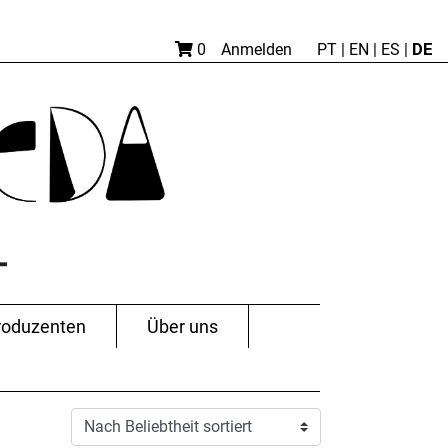
DE
0
Anmelden
PT
|
EN |
ES
|
roduzenten
Über uns