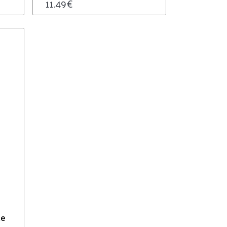
11.49
€
te