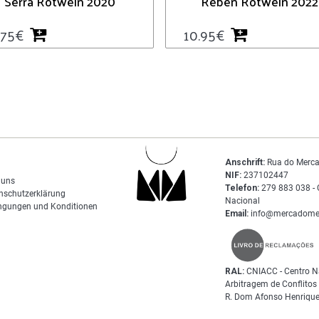
Serra Rotwein 2020
Reben Rotwein 2022
.75
€
10.95
€
Anschrift:
Rua do Merca
NIF:
237102447
 uns
Telefon:
279 883 038 - 
nschutzerklärung
Nacional
ngungen und Konditionen
Email:
info@mercadome
RAL:
CNIACC - Centro N
Arbitragem de Conflito
R. Dom Afonso Henrique