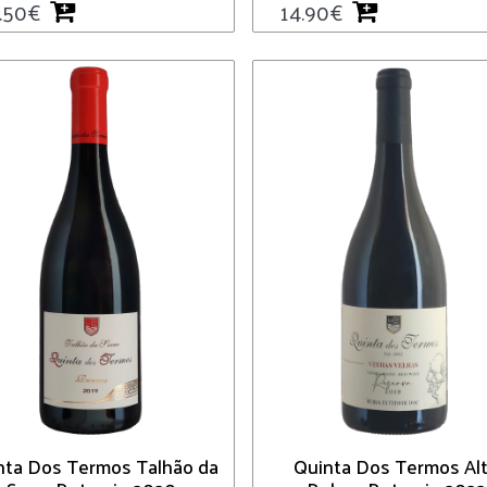
.50
€
14.90
€
nta Dos Termos Talhão da
Quinta Dos Termos Al