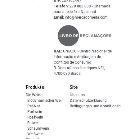
NIF:
237102447
Telefon:
279 883 038 - Chamada
para a rede fixa Nacional
Email:
info@mercadomeda.com
RAL:
CNIACC - Centro Nacional de
Informação e Arbitragem de
Conflitos de Consumo
R. Dom Afonso Henriques Nº1,
4700-030 Braga
Produkte
Site
Die Weine:
Über uns
Biodynamischer Wein
Datenschutzerklärung
Pet-Nat
Bedingungen und Konditionen
Portwein
Roséwein
Rotwein
Schaumwein
Weißwein