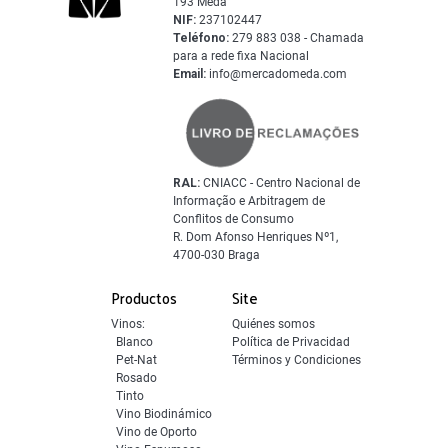
193 Mêda
NIF:
237102447
Teléfono:
279 883 038 - Chamada
para a rede fixa Nacional
Email:
info@mercadomeda.com
RAL:
CNIACC - Centro Nacional de
Informação e Arbitragem de
Conflitos de Consumo
R. Dom Afonso Henriques Nº1,
4700-030 Braga
Productos
Site
Vinos:
Quiénes somos
Blanco
Política de Privacidad
Pet-Nat
Términos y Condiciones
Rosado
Tinto
Vino Biodinámico
Vino de Oporto