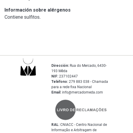
Información sobre alérgenos
Contiene sulfitos.
Dirección:
Rua do Mercado, 6430-
193 Mêda
NIF:
237102447
Teléfono:
279 883 038 - Chamada
para a rede fixa Nacional
Email:
info@mercadomeda.com
RAL:
CNIACC - Centro Nacional de
Informação e Arbitragem de