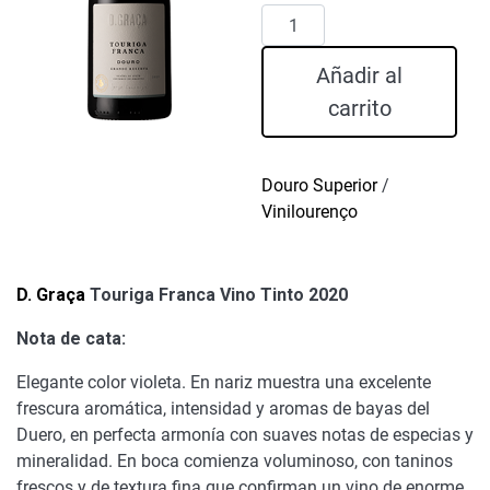
D.
Graça
Touriga
Añadir al
Franca
carrito
Vino
Tinto
2020
Douro Superior
/
cantidad
Vinilourenço
D. Graça
Touriga Franca Vino Tinto 2020
Nota de cata:
Elegante color violeta. En nariz muestra una excelente
frescura aromática, intensidad y aromas de bayas del
Duero, en perfecta armonía con suaves notas de especias y
mineralidad. En boca comienza voluminoso, con taninos
frescos y de textura fina que confirman un vino de enorme