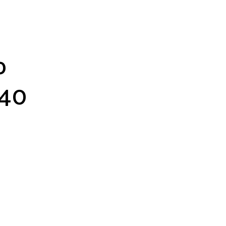
o
 40