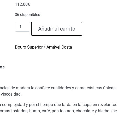
112.00
€
36 disponibles
Amável
Añadir al carrito
Costa
Vino
de
Douro Superior
/
Amável Costa
Oporto
Tawny
40
ños
años
cantidad
neles de madera le confiere cualidades y características únicas.
 viscosidad.
complejidad y por el tiempo que tarda en la copa en revelar tod
romas tostados, humo, café, pan tostado, chocolate y hierbas se