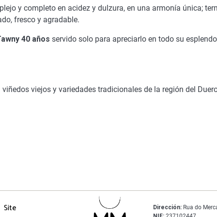
mplejo y completo en acidez y dulzura, en una armonía única; te
rado, fresco y agradable.
Tawny 40 años
servido solo para apreciarlo en todo su esplendo
viñedos viejos y variedades tradicionales de la región del Duero
Site
Dirección:
Rua do Merc
NIF:
237102447