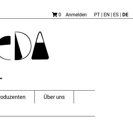
DE
0
Anmelden
PT
|
EN |
ES
|
roduzenten
Über uns