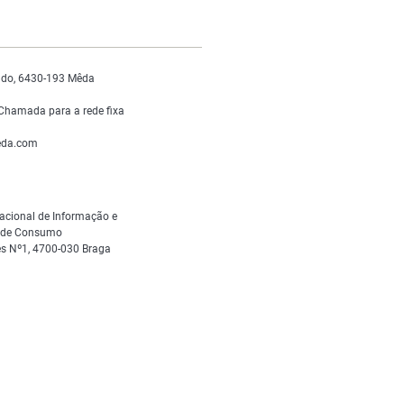
do, 6430-193 Mêda
Chamada para a rede fixa
da.com
acional de Informação e
s de Consumo
s Nº1, 4700-030 Braga