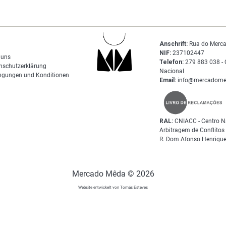
Anschrift:
Rua do Merca
NIF:
237102447
 uns
Telefon:
279 883 038 - 
nschutzerklärung
Nacional
ngungen und Konditionen
Email:
info@mercadome
RAL:
CNIACC - Centro N
Arbitragem de Conflito
R. Dom Afonso Henrique
Mercado Mêda © 2026
Website entwickelt von Tomás Esteves