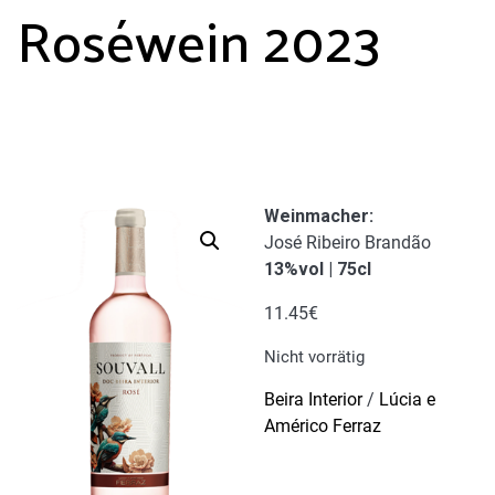
Roséwein 2023
Weinmacher
:
José Ribeiro Brandão
13%vol | 75cl
11.45
€
Nicht vorrätig
Beira Interior
/
Lúcia e
Américo Ferraz