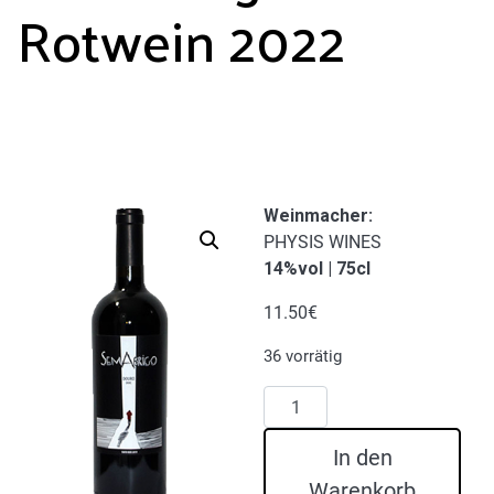
Rotwein 2022
Weinmacher
:
PHYSIS WINES
14%vol | 75cl
11.50
€
36 vorrätig
Sem
Abrigo
Rotwein
In den
2022
Warenkorb