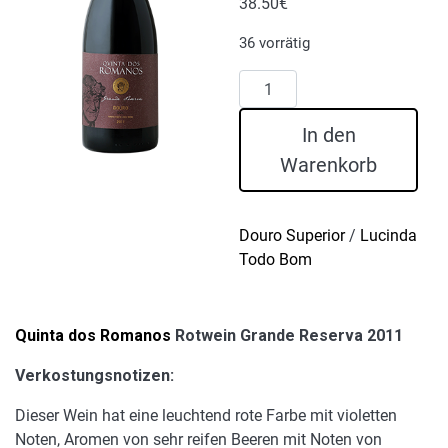
38.50
€
36 vorrätig
Quinta
dos
Romanos
In den
Rotwein
Warenkorb
Grande
Reserva
2011
Douro Superior
/
Lucinda
Menge
Todo Bom
Quinta dos Romanos
Rotwein Grande Reserva 2011
Verkostungsnotizen:
Dieser Wein hat eine leuchtend rote Farbe mit violetten
Noten, Aromen von sehr reifen Beeren mit Noten von