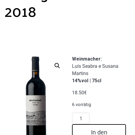
2018
Weinmacher
:
Luís Seabra e Susana
Martins
14%vol | 75cl
18.50
€
6 vorrätig
Muxagat
Rotwein
2018
In den