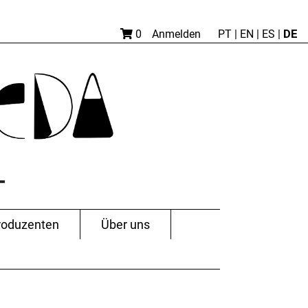
DE
0
Anmelden
PT
|
EN |
ES
|
roduzenten
Über uns