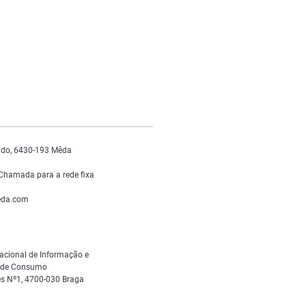
do, 6430-193 Mêda
Chamada para a rede fixa
da.com
acional de Informação e
s de Consumo
s Nº1, 4700-030 Braga