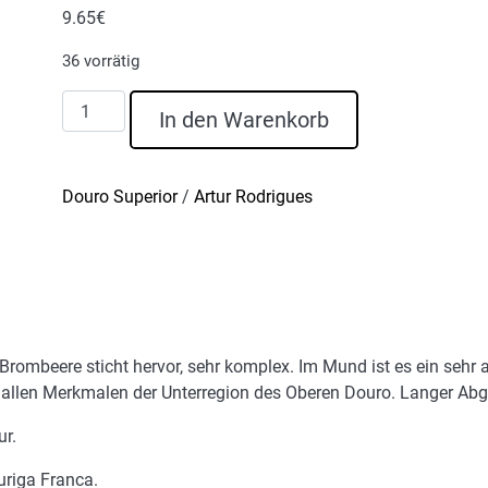
9.65
€
36 vorrätig
Moinhos
In den Warenkorb
do
Côa
Rotwein
Douro Superior
/
Artur Rodrigues
Reserva
2021
Menge
rombeere sticht hervor, sehr komplex. Im Mund ist es ein sehr 
it allen Merkmalen der Unterregion des Oberen Douro. Langer A
ur.
uriga Franca.