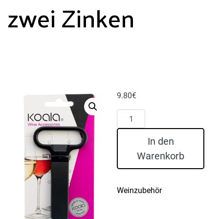
zwei Zinken
9.80
€
Korkzieher
mit
zwei
In den
Zinken
Warenkorb
Menge
Weinzubehör