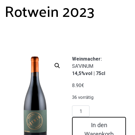
Rotwein 2023
Weinmacher:
SA’VINUM
14,5%vol | 75cl
8.90
€
36 vorrätig
Isento
Reserva
Rotwein
In den
2023
Warenkorb