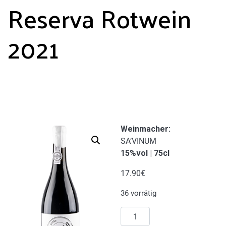
Reserva Rotwein
2021
Weinmacher:
SA’VINUM
15%vol | 75cl
17.90
€
36 vorrätig
Isento
Grande